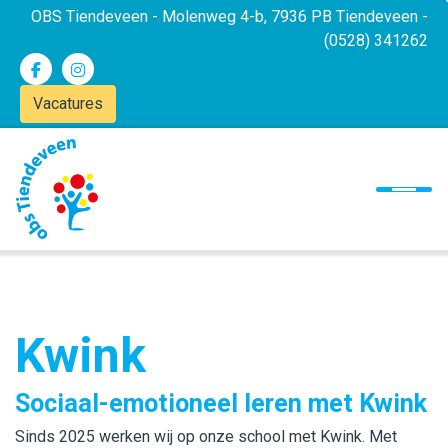
OBS Tiendeveen - Molenweg 4-b, 7936 PB Tiendeveen -
(0528) 341262
Vacatures
Onze school
Ons onderwijs
Ouders
Nieuwsbrief
Contact
Kwink
Sociaal-emotioneel leren met Kwink
Sinds 2025 werken wij op onze school met Kwink. Met