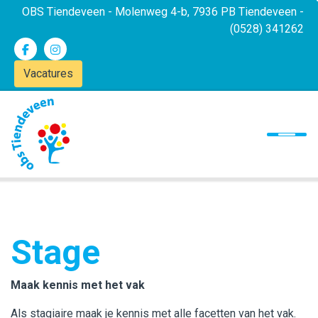
OBS Tiendeveen - Molenweg 4-b, 7936 PB Tiendeveen -
(0528) 341262
Vacatures
Onze school
Ons onderwijs
Ouders
Nieuwsbrief
Contact
Stage
Maak kennis met het vak
Als stagiaire maak je kennis met alle facetten van het vak.