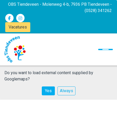
OBS Tiendeveen - Molenweg 4-b, 7936 PB Tiendeveen -
(0528) 341262
Vacatures
Onze school
Ons onderwijs
Ouders
Nieuwsbrief
Do you want to load external content supplied by
Googlemaps
?
Contact
Yes
Always