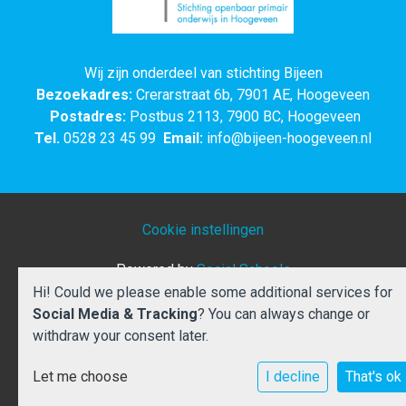
Wij zijn onderdeel van stichting Bijeen
Bezoekadres:
Crerarstraat 6b, 7901 AE, Hoogeveen
Postadres:
Postbus 2113, 7900 BC, Hoogeveen
Tel.
0528 23 45 99
Email:
info@bijeen-hoogeveen.nl
Cookie instellingen
Powered by
Social Schools
Hi! Could we please enable some additional services for
Social Media & Tracking
? You can always change or
withdraw your consent later.
Let me choose
I decline
That's ok